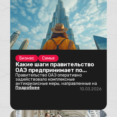
Бизнес
Семья
Какие шаги правительство
ОАЭ предпринимает по...
Правительство ОАЭ оперативно
задействовало комплексные
антикризисные меры, направленные на
стабилизацию ситуации после н...
Подробнее
10.03.2026