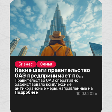
Бизнес
Семья
Какие шаги правительство
ОАЭ предпринимает по...
Правительство ОАЭ оперативно
задействовало комплексные
антикризисные меры, направленные на
стабилизацию ситуации после н...
Подробнее
10.03.2026